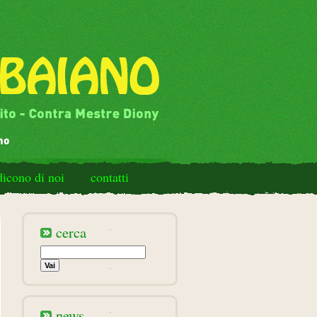
dicono di noi
contatti
cerca
news