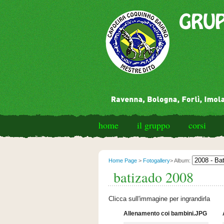
home
il gruppo
corsi
Home Page
>
Fotogallery
> Album:
batizado 2008
Clicca sull'immagine per ingrandirla
Allenamento coi bambini.JPG