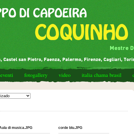
eventi
fotogallery
video
italia chama brasil
Aula di musica.JPG
corde blu.JPG