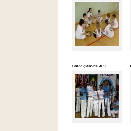
Corde gialle-blu.JPG