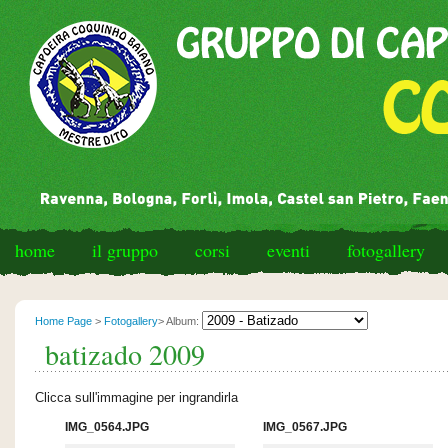
home
il gruppo
corsi
eventi
fotogallery
Home Page
>
Fotogallery
> Album:
batizado 2009
Clicca sull'immagine per ingrandirla
IMG_0564.JPG
IMG_0567.JPG