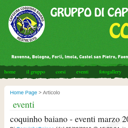
home
il gruppo
corsi
eventi
fotogallery
Home Page
> Articolo
eventi
coquinho baiano - eventi marzo 