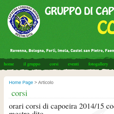
home
il gruppo
corsi
eventi
fotogallery
Home Page
> Articolo
corsi
orari corsi di capoeira 2014/15 c
mestre dito