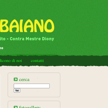
dicono di noi
contatti
cerca
fotogallery