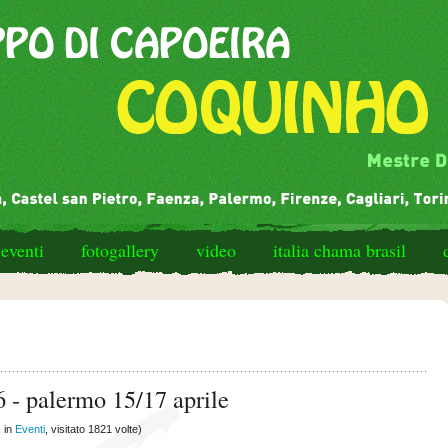
eventi
fotogallery
video
italia chama brasil
6 - palermo 15/17 aprile
 in
Eventi
, visitato 1821 volte)