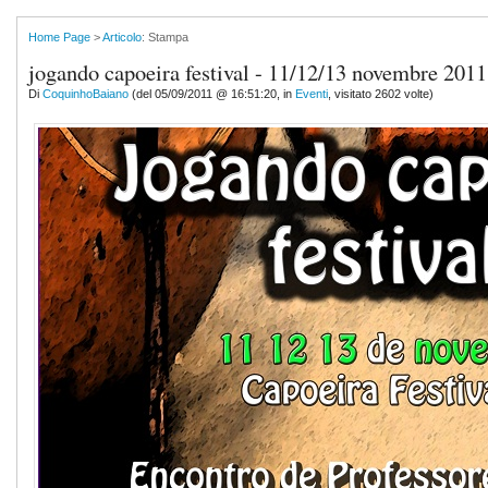
Home Page
>
Articolo
: Stampa
jogando capoeira festival - 11/12/13 novembre 2011
Di
CoquinhoBaiano
(del 05/09/2011 @ 16:51:20, in
Eventi
, visitato 2602 volte)