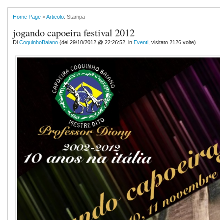
Home Page
>
Articolo
: Stampa
jogando capoeira festival 2012
Di
CoquinhoBaiano
(del 29/10/2012 @ 22:26:52, in
Eventi
, visitato 2126 volte)